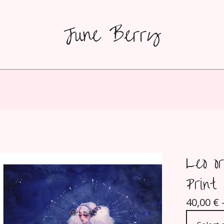
June Berry
Leo o
Print
40,00
€