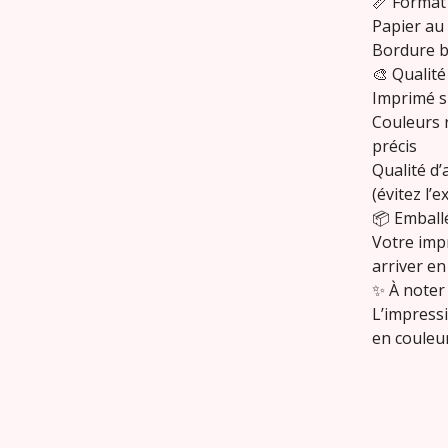
📏 Format 
Papier au 
Bordure b
🎨 Qualité
Imprimé s
Couleurs r
précis
Qualité d
(évitez l’e
📦 Emballé
Votre imp
arriver en
✨ À noter 
L’impressi
en couleur