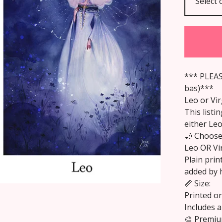
*** PLEA
bas)***
Leo or Vir
This listin
either Leo
🌙 Choose
Leo OR Vir
Plain prin
added by 
📏 Size:
Printed on
Includes a
🎨 Premiu