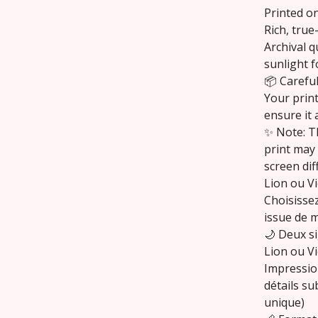
Printed on
Rich, true
Archival q
sunlight f
📦 Careful
Your print
ensure it 
✨ Note: T
print may 
screen dif
Lion ou V
Choisissez
issue de m
🌙 Deux si
Lion ou Vi
Impressio
détails su
unique)