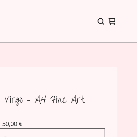
View
0
cart
items
r Virgo – A4 Fine Art
- 50,00
€