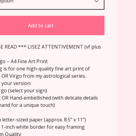
Add to cart
SE READ *** LISEZ ATTENTIVEMENT (vf plus
go – A4 Fine Art Print
g is for one high-quality fine art print of
 OR Virgo from my astrological series.
 your version:
go (select your sign)
t OR Hand-embellished (with delicate details
hand for a unique touch)
 letter-sized paper (approx. 8.5" x 11")
 1-inch white border for easy framing
m Quality: